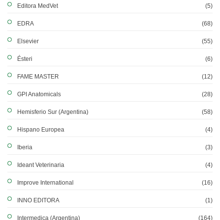
Editora MedVet
(5)
EDRA
(68)
Elsevier
(55)
Ésteri
(6)
FAME MASTER
(12)
GPI Anatomicals
(28)
Hemisferio Sur (Argentina)
(58)
Hispano Europea
(4)
Iberia
(3)
Ideant Veterinaria
(4)
Improve International
(16)
INNO EDITORA
(1)
Intermedica (Argentina)
(164)