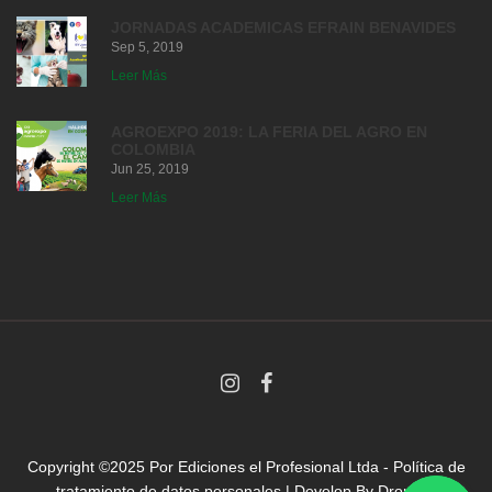
JORNADAS ACADEMICAS EFRAIN BENAVIDES
Sep 5, 2019
Leer Más
AGROEXPO 2019: LA FERIA DEL AGRO EN
COLOMBIA
Jun 25, 2019
Leer Más
Copyright ©2025 Por
Ediciones el Profesional Ltda
-
Política de
tratamiento de datos personales
| Develop By
Droni.co