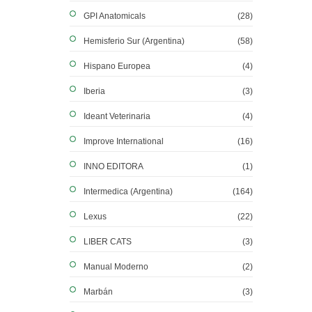
GPI Anatomicals
(28)
Hemisferio Sur (Argentina)
(58)
Hispano Europea
(4)
Iberia
(3)
Ideant Veterinaria
(4)
Improve International
(16)
INNO EDITORA
(1)
Intermedica (Argentina)
(164)
Lexus
(22)
LIBER CATS
(3)
Manual Moderno
(2)
Marbán
(3)