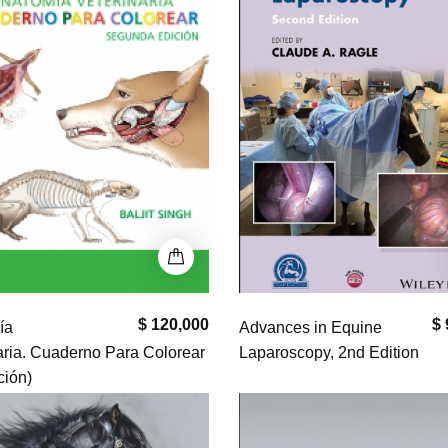
$ 120,000
$ 
ía
Advances in Equine
aria. Cuaderno Para Colorear
Laparoscopy, 2nd Edition
ción)