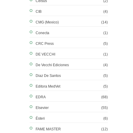
Celsus
(2)
CIB
(4)
CMG (Mexico)
(14)
Conecta
(1)
CRC Press
(5)
DE VECCHI
(1)
De Vecchi Ediciones
(4)
Diaz De Santos
(5)
Editora MedVet
(5)
EDRA
(68)
Elsevier
(55)
Ésteri
(6)
FAME MASTER
(12)