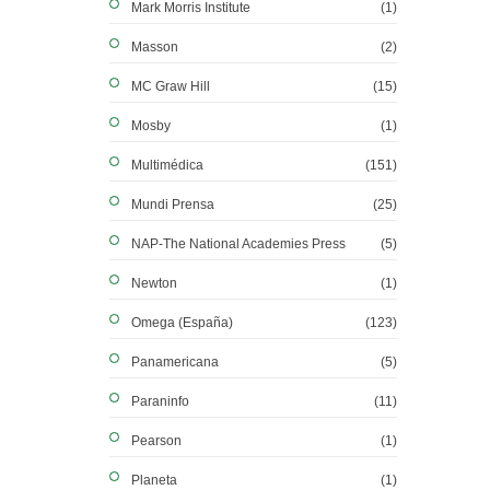
Mark Morris Institute
(1)
Masson
(2)
MC Graw Hill
(15)
Mosby
(1)
Multimédica
(151)
Mundi Prensa
(25)
NAP-The National Academies Press
(5)
Newton
(1)
Omega (España)
(123)
Panamericana
(5)
Paraninfo
(11)
Pearson
(1)
Planeta
(1)