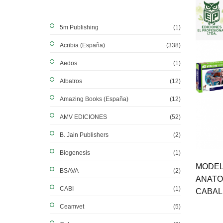
5m Publishing
(1)
Acribia (España)
(338)
Aedos
(1)
Albatros
(12)
Amazing Books (España)
(12)
AMV EDICIONES
(52)
B. Jain Publishers
(2)
Biogenesis
(1)
MODE
BSAVA
(2)
ANATOM
CABI
(1)
CABALL
Ceamvet
(5)