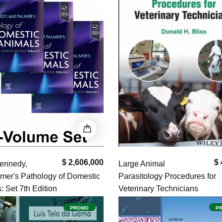
$ 2,606,000
$ 
Kennedy,
Large Animal
mer's Pathology of Domestic
Parasitology Procedures for
: Set 7th Edition
Veterinary Technicians
PROMO
P