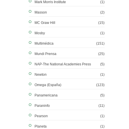
Mark Morris Institute
(1)
Masson
(2)
MC Graw Hill
(15)
Mosby
(1)
Multimédica
(151)
Mundi Prensa
(25)
NAP-The National Academies Press
(5)
Newton
(1)
Omega (España)
(123)
Panamericana
(5)
Paraninfo
(11)
Pearson
(1)
Planeta
(1)