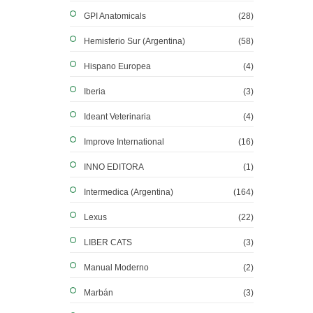
GPI Anatomicals
(28)
Hemisferio Sur (Argentina)
(58)
Hispano Europea
(4)
Iberia
(3)
Ideant Veterinaria
(4)
Improve International
(16)
INNO EDITORA
(1)
Intermedica (Argentina)
(164)
Lexus
(22)
LIBER CATS
(3)
Manual Moderno
(2)
Marbán
(3)