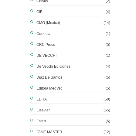
Celsus
(2)
CIB
(4)
CMG (Mexico)
(14)
Conecta
(1)
CRC Press
(5)
DE VECCHI
(1)
De Vecchi Ediciones
(4)
Diaz De Santos
(5)
Editora MedVet
(5)
EDRA
(68)
Elsevier
(55)
Ésteri
(6)
FAME MASTER
(12)