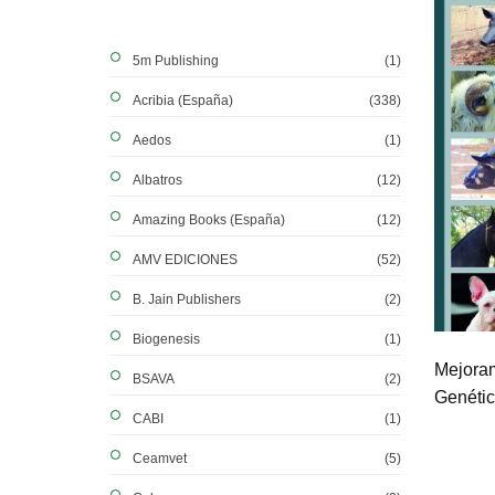
5m Publishing
(1)
Acribia (España)
(338)
Aedos
(1)
Albatros
(12)
Amazing Books (España)
(12)
AMV EDICIONES
(52)
B. Jain Publishers
(2)
Biogenesis
(1)
Mejora
BSAVA
(2)
Genétic
CABI
(1)
Ceamvet
(5)