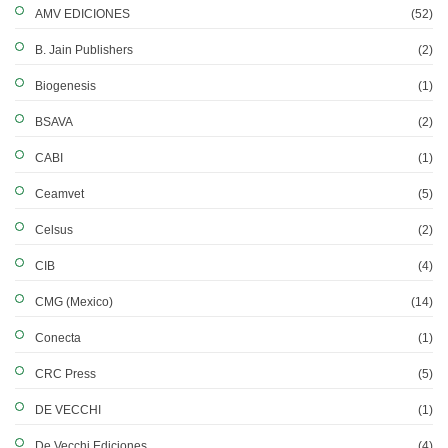
AMV EDICIONES
(52)
B. Jain Publishers
(2)
Biogenesis
(1)
BSAVA
(2)
CABI
(1)
Ceamvet
(5)
Celsus
(2)
CIB
(4)
CMG (Mexico)
(14)
Conecta
(1)
CRC Press
(5)
DE VECCHI
(1)
De Vecchi Ediciones
(4)