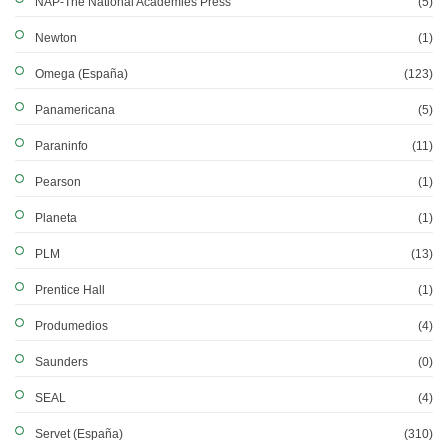
NAP-The National Academies Press
(5)
Newton
(1)
Omega (España)
(123)
Panamericana
(5)
Paraninfo
(11)
Pearson
(1)
Planeta
(1)
PLM
(13)
Prentice Hall
(1)
Produmedios
(4)
Saunders
(0)
SEAL
(4)
Servet (España)
(310)