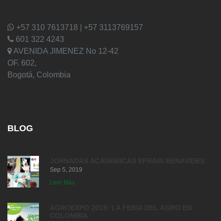
+57 310 7613718 | +57 3113769157
601 322 4243
AVENIDA JIMENEZ No 12-42
OF. 602,
Bogotá, Colombia
BLOG
JORNADAS ACADEMICAS EFRAIN BENAVIDES
Sep 5, 2019
Leer Más
AGROEXPO 2019: LA FERIA DEL AGRO EN
COLOMBIA