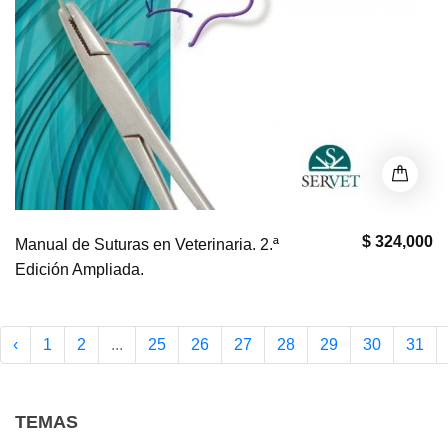
$ 324,000
Manual de Suturas en Veterinaria. 2.ª
Edición Ampliada.
‹
1
2
...
25
26
27
28
29
30
31
TEMAS