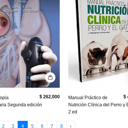
$ 262,000
$ 
opia
Manual Práctico de
aria Segunda edición
Nutrición Clínica del Perro y 
2 ed
2
3
4
5
6
7
8
›