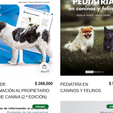
$ 268,000
$ 
 DE
PEDIATRÍA EN
MACIÓN AL PROPIETARIO:
CANINOS Y FELINOS
E CANINA (2.ª EDICIÓN)
PROMO
P