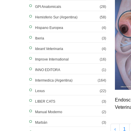
GPI Anatomicals
(28)
Hemisferio Sur (Argentina)
(58)
Hispano Europea
(4)
Iberia
(3)
Ideant Veterinaria
(4)
Improve International
(16)
INNO EDITORA
(1)
Intermedica (Argentina)
(164)
Lexus
(22)
Endosc
LIBER CATS
(3)
Veterin
Manual Moderno
(2)
Marbán
(3)
‹
1