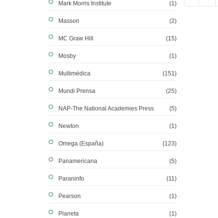
Mark Morris Institute
(1)
Masson
(2)
MC Graw Hill
(15)
Mosby
(1)
Multimédica
(151)
Mundi Prensa
(25)
NAP-The National Academies Press
(5)
Newton
(1)
Omega (España)
(123)
Panamericana
(5)
Paraninfo
(11)
Pearson
(1)
Planeta
(1)