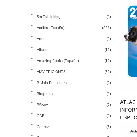
5m Publishing
(1)
Acribia (España)
(338)
Aedos
(1)
Albatros
(12)
Amazing Books (España)
(12)
AMV EDICIONES
(52)
B. Jain Publishers
(2)
Biogenesis
(1)
ATLAS
BSAVA
(2)
INFOR
CABI
(1)
ESPECI
Ceamvet
(5)