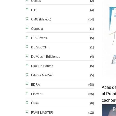
Celsus
(2)
CIB
(4)
CMG (Mexico)
(14)
Conecta
(1)
CRC Press
(5)
DE VECCHI
(1)
De Vecchi Ediciones
(4)
Diaz De Santos
(5)
Editora MedVet
(5)
EDRA
(68)
Atlas d
al Prop
Elsevier
(55)
cachorr
Ésteri
(6)
FAME MASTER
(12)