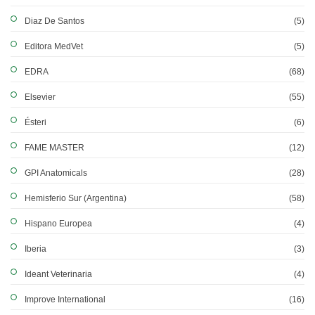
Diaz De Santos
(5)
Editora MedVet
(5)
EDRA
(68)
Elsevier
(55)
Ésteri
(6)
FAME MASTER
(12)
GPI Anatomicals
(28)
Hemisferio Sur (Argentina)
(58)
Hispano Europea
(4)
Iberia
(3)
Ideant Veterinaria
(4)
Improve International
(16)