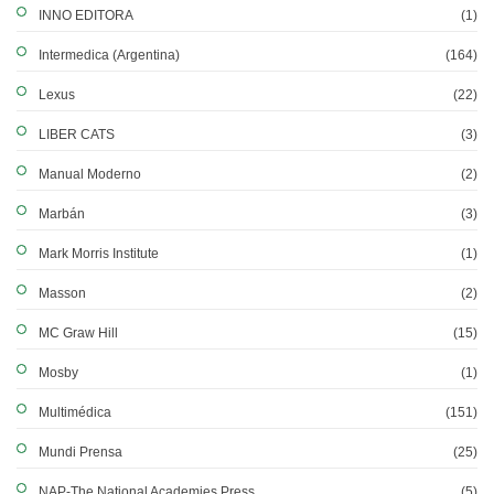
INNO EDITORA
(1)
Intermedica (Argentina)
(164)
Lexus
(22)
LIBER CATS
(3)
Manual Moderno
(2)
Marbán
(3)
Mark Morris Institute
(1)
Masson
(2)
MC Graw Hill
(15)
Mosby
(1)
Multimédica
(151)
Mundi Prensa
(25)
NAP-The National Academies Press
(5)