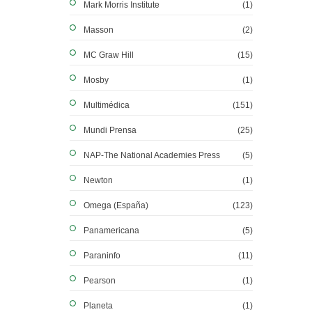
Mark Morris Institute
(1)
Masson
(2)
MC Graw Hill
(15)
Mosby
(1)
Multimédica
(151)
Mundi Prensa
(25)
NAP-The National Academies Press
(5)
Newton
(1)
Omega (España)
(123)
Panamericana
(5)
Paraninfo
(11)
Pearson
(1)
Planeta
(1)