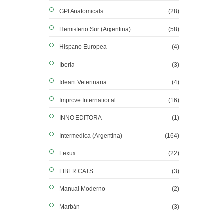
GPI Anatomicals
(28)
Hemisferio Sur (Argentina)
(58)
Hispano Europea
(4)
Iberia
(3)
Ideant Veterinaria
(4)
Improve International
(16)
INNO EDITORA
(1)
Intermedica (Argentina)
(164)
Lexus
(22)
LIBER CATS
(3)
Manual Moderno
(2)
Marbán
(3)