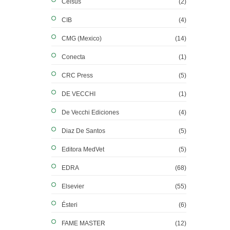
Celsus
(2)
CIB
(4)
CMG (Mexico)
(14)
Conecta
(1)
CRC Press
(5)
DE VECCHI
(1)
De Vecchi Ediciones
(4)
Diaz De Santos
(5)
Editora MedVet
(5)
EDRA
(68)
Elsevier
(55)
Ésteri
(6)
FAME MASTER
(12)