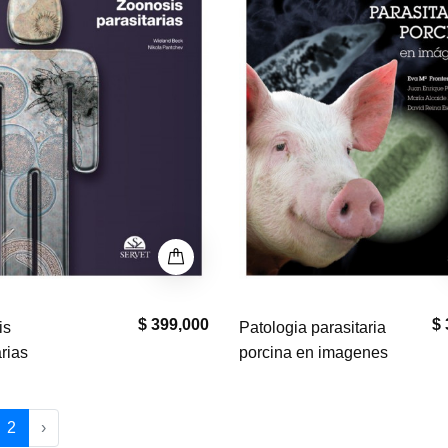
$ 399,000
$ 
is
Patologia parasitaria
arias
porcina en imagenes
2
›