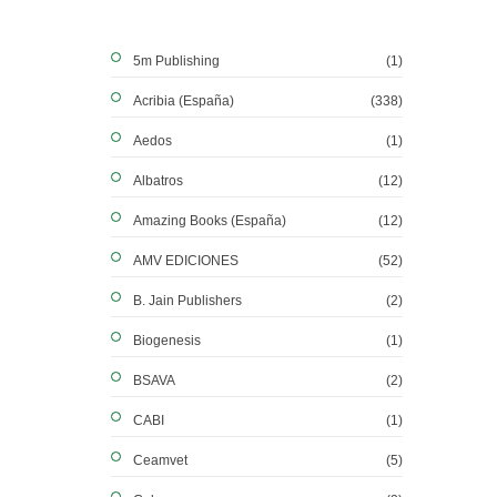
5m Publishing
(1)
Acribia (España)
(338)
Aedos
(1)
Albatros
(12)
Amazing Books (España)
(12)
AMV EDICIONES
(52)
B. Jain Publishers
(2)
Biogenesis
(1)
BSAVA
(2)
CABI
(1)
Ceamvet
(5)