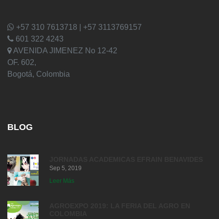
+57 310 7613718 | +57 3113769157
601 322 4243
AVENIDA JIMENEZ No 12-42
OF. 602,
Bogotá, Colombia
BLOG
JORNADAS ACADEMICAS EFRAIN BENAVIDES
Sep 5, 2019
Leer Más
AGROEXPO 2019: LA FERIA DEL AGRO EN
COLOMBIA