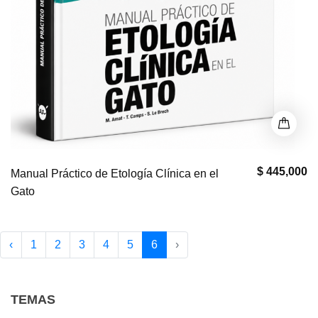
$ 445,000
Manual Práctico de Etología Clínica en el
Gato
‹
1
2
3
4
5
6
›
TEMAS