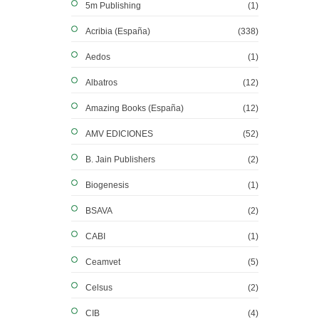
5m Publishing
(1)
Acribia (España)
(338)
Aedos
(1)
Albatros
(12)
Amazing Books (España)
(12)
AMV EDICIONES
(52)
B. Jain Publishers
(2)
Biogenesis
(1)
BSAVA
(2)
CABI
(1)
Ceamvet
(5)
Celsus
(2)
CIB
(4)