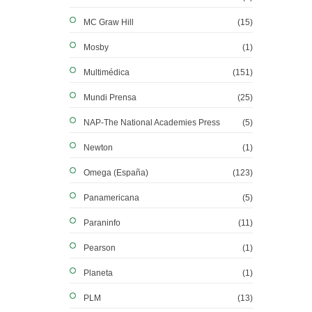
MC Graw Hill
(15)
Mosby
(1)
Multimédica
(151)
Mundi Prensa
(25)
NAP-The National Academies Press
(5)
Newton
(1)
Omega (España)
(123)
Panamericana
(5)
Paraninfo
(11)
Pearson
(1)
Planeta
(1)
PLM
(13)