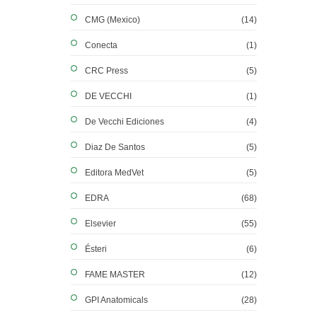
CMG (Mexico)
(14)
Conecta
(1)
CRC Press
(5)
DE VECCHI
(1)
De Vecchi Ediciones
(4)
Diaz De Santos
(5)
Editora MedVet
(5)
EDRA
(68)
Elsevier
(55)
Ésteri
(6)
FAME MASTER
(12)
GPI Anatomicals
(28)