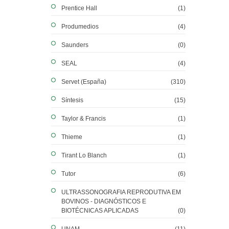
Prentice Hall
(1)
Produmedios
(4)
Saunders
(0)
SEAL
(4)
Servet (España)
(310)
Síntesis
(15)
Taylor & Francis
(1)
Thieme
(1)
Tirant Lo Blanch
(1)
Tutor
(6)
ULTRASSONOGRAFIA REPRODUTIVA EM
BOVINOS - DIAGNÓSTICOS E
BIOTÉCNICAS APLICADAS
(0)
UNAM
(11)