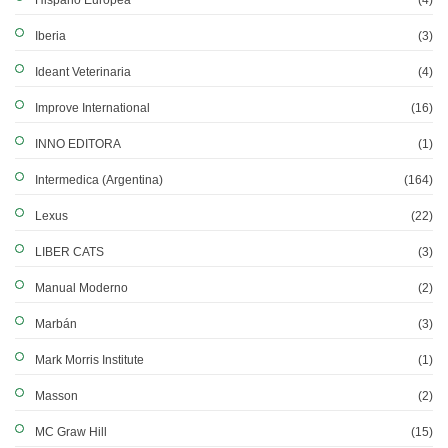
Hispano Europea
(4)
Iberia
(3)
Ideant Veterinaria
(4)
Improve International
(16)
INNO EDITORA
(1)
Intermedica (Argentina)
(164)
Lexus
(22)
LIBER CATS
(3)
Manual Moderno
(2)
Marbán
(3)
Mark Morris Institute
(1)
Masson
(2)
MC Graw Hill
(15)