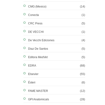
CMG (Mexico)
(14)
Conecta
(1)
CRC Press
(5)
DE VECCHI
(1)
De Vecchi Ediciones
(4)
Diaz De Santos
(5)
Editora MedVet
(5)
EDRA
(68)
Elsevier
(55)
Ésteri
(6)
FAME MASTER
(12)
GPI Anatomicals
(28)