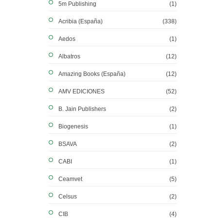
5m Publishing
(1)
Acribia (España)
(338)
Aedos
(1)
Albatros
(12)
Amazing Books (España)
(12)
AMV EDICIONES
(52)
B. Jain Publishers
(2)
Biogenesis
(1)
BSAVA
(2)
CABI
(1)
Ceamvet
(5)
Celsus
(2)
CIB
(4)