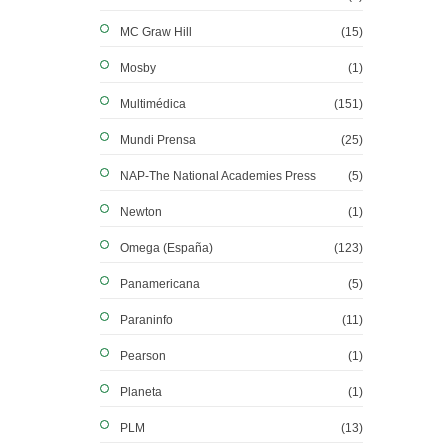
MC Graw Hill
(15)
Mosby
(1)
Multimédica
(151)
Mundi Prensa
(25)
NAP-The National Academies Press
(5)
Newton
(1)
Omega (España)
(123)
Panamericana
(5)
Paraninfo
(11)
Pearson
(1)
Planeta
(1)
PLM
(13)