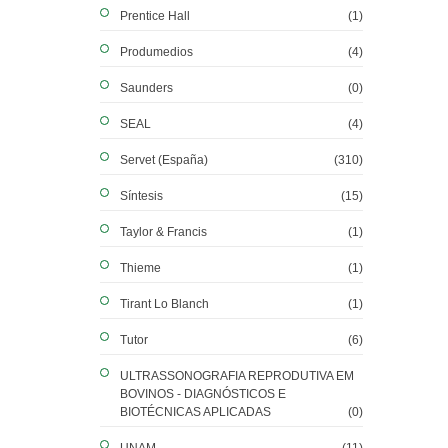
Prentice Hall
(1)
Produmedios
(4)
Saunders
(0)
SEAL
(4)
Servet (España)
(310)
Síntesis
(15)
Taylor & Francis
(1)
Thieme
(1)
Tirant Lo Blanch
(1)
Tutor
(6)
ULTRASSONOGRAFIA REPRODUTIVA EM
BOVINOS - DIAGNÓSTICOS E
BIOTÉCNICAS APLICADAS
(0)
UNAM
(11)