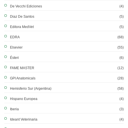
De Vecchi Ediciones
(4)
Diaz De Santos
(5)
Editora MedVet
(5)
EDRA
(68)
Elsevier
(55)
Ésteri
(6)
FAME MASTER
(12)
GPI Anatomicals
(28)
Hemisferio Sur (Argentina)
(58)
Hispano Europea
(4)
Iberia
(3)
Ideant Veterinaria
(4)