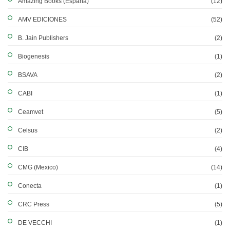
Amazing Books (España)
(12)
AMV EDICIONES
(52)
B. Jain Publishers
(2)
Biogenesis
(1)
BSAVA
(2)
CABI
(1)
Ceamvet
(5)
Celsus
(2)
CIB
(4)
CMG (Mexico)
(14)
Conecta
(1)
CRC Press
(5)
DE VECCHI
(1)