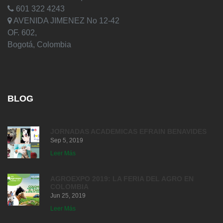
601 322 4243
AVENIDA JIMENEZ No 12-42
OF. 602,
Bogotá, Colombia
BLOG
JORNADAS ACADEMICAS EFRAIN BENAVIDES
Sep 5, 2019
Leer Más
AGROEXPO 2019: LA FERIA DEL AGRO EN
COLOMBIA
Jun 25, 2019
Leer Más