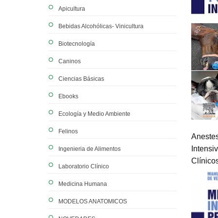
Apicultura
Bebidas Alcohólicas- Vinicultura
Biotecnología
Caninos
Ciencias Básicas
Ebooks
Ecología y Medio Ambiente
Felinos
Anestes
Intensi
Ingenieria de Alimentos
Clínico
Laboratorio Clínico
Medicina Humana
MODELOS ANATOMICOS