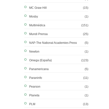
MC Graw Hill
(15)
Mosby
(1)
Multimédica
(151)
Mundi Prensa
(25)
NAP-The National Academies Press
(5)
Newton
(1)
Omega (España)
(123)
Panamericana
(5)
Paraninfo
(11)
Pearson
(1)
Planeta
(1)
PLM
(13)