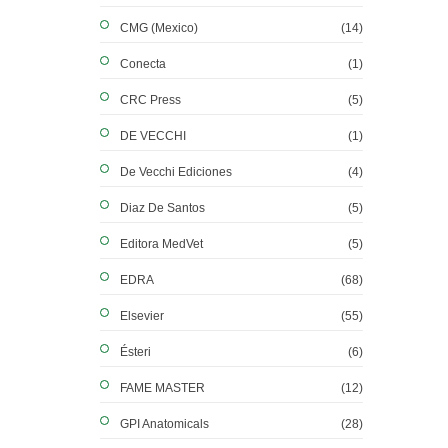
CMG (Mexico)
(14)
Conecta
(1)
CRC Press
(5)
DE VECCHI
(1)
De Vecchi Ediciones
(4)
Diaz De Santos
(5)
Editora MedVet
(5)
EDRA
(68)
Elsevier
(55)
Ésteri
(6)
FAME MASTER
(12)
GPI Anatomicals
(28)