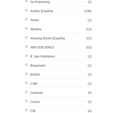
5m Publishing
(1)
Acribia (España)
(338)
Aedos
(1)
Albatros
(12)
Amazing Books (España)
(12)
AMV EDICIONES
(52)
B. Jain Publishers
(2)
Biogenesis
(1)
BSAVA
(2)
CABI
(1)
Ceamvet
(5)
Celsus
(2)
CIB
(4)