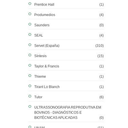
Prentice Hall
(1)
Produmedios
(4)
Saunders
(0)
SEAL
(4)
Servet (España)
(310)
Síntesis
(15)
Taylor & Francis
(1)
Thieme
(1)
Tirant Lo Blanch
(1)
Tutor
(6)
ULTRASSONOGRAFIA REPRODUTIVA EM
BOVINOS - DIAGNÓSTICOS E
BIOTÉCNICAS APLICADAS
(0)
UNAM
(11)