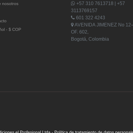
+57 310 7613718 | +57
 nosotros
3113769157
601 322 4243
acto
AVENIDA JIMENEZ No 12-
ñol - $ COP
OF. 602,
Bogotá, Colombia
iciones el Profesional Ltda
-
Política de tratamiento de datos personal