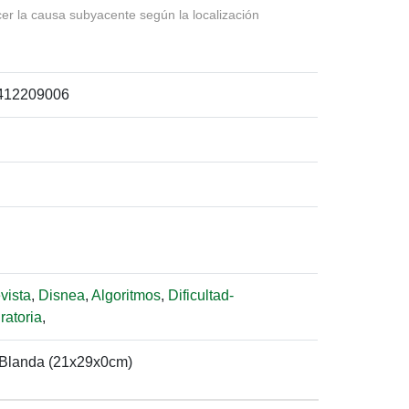
cer la causa subyacente según la localización
412209006
vista
,
Disnea
,
Algoritmos
,
Dificultad-
ratoria
,
Blanda (21x29x0cm)