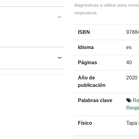
diagnósticas a utilizar para cono
respiratoria.
ISBN
9788
Idioma
es
Páginas
40
Año de
2020
publicación
Palabras clave
Re
Respi
Físico
Tapa 