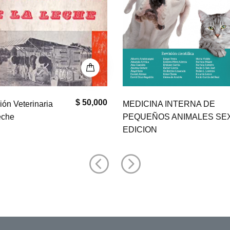
$ 0
$
INA INTERNA DE
El Paciente En
ÑOS ANIMALES SEXTA
Urgencias Canino Y Felino
ON