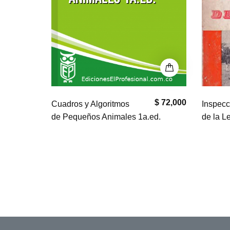
$ 72,000
$ 50,000
Inspección Veterinaria
MEDIC
ed.
de la Leche
PEQUE
EDICI