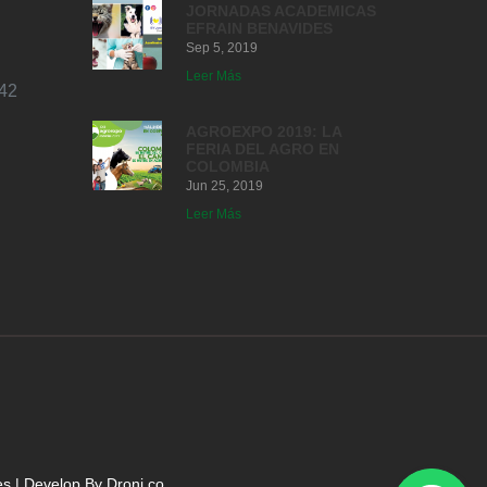
JORNADAS ACADEMICAS
EFRAIN BENAVIDES
Sep 5, 2019
Leer Más
42
AGROEXPO 2019: LA
FERIA DEL AGRO EN
COLOMBIA
Jun 25, 2019
Leer Más
es
| Develop By
Droni.co