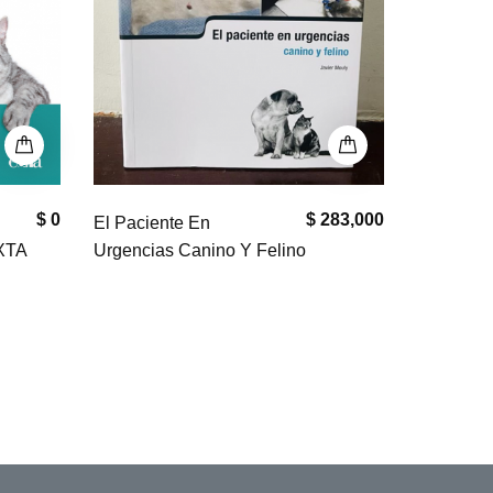
 283,000
$ 830,000
Manual de Urgencias
Cuadros y
en Pequeños Animales (2°, Edición)
de Peque