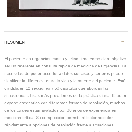
RESUMEN
El paciente en urgencias canino y felino tiene como claro objetivo
ser un referente en consulta rápida de medicina de urgencias. La
necesidad de poder acceder a datos concisos y certeros puede
significar la diferencia entre la vida y la muerte del paciente. Está
dividida en 12 secciones y 50 capítulos que abordan las
situaciones críticas más prevalentes de la práctica diaria. El autor
expone escenarios con diferentes formas de resolución, muchos
de los cuales están avalados por 30 años de experiencia en
medicina crítica. Su composición permite al lector acceder
rápidamente a opciones de resolución frente a situaciones