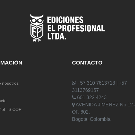
RMACIÓN
CONTACTO
+57 310 7613718 | +57
 nosotros
3113769157
601 322 4243
acto
AVENIDA JIMENEZ No 12-
ñol - $ COP
OF. 602,
Bogotá, Colombia