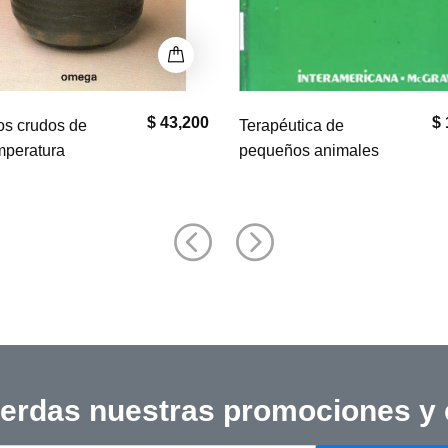
$ 100,000
tica de
Diagnóstico por Imagen en
os animales
Pequeños Animales
ierdas nuestras promociones y