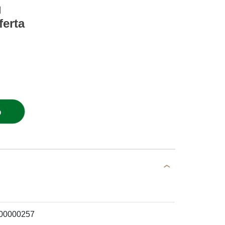
l
ferta
O
00000257