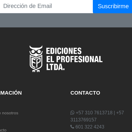
Suscribirme
RMACIÓN
CONTACTO
+57 310 7613718 | +57
 nosotros
3113769157
601 322 4243
acto