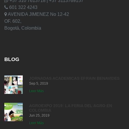
+57 310 7613718 | +57 3113769157
601 322 4243
AVENIDA JIMENEZ No 12-42
OF. 602,
Bogotá, Colombia
BLOG
JORNADAS ACADEMICAS EFRAIN BENAVIDES
Sep 5, 2019
Leer Más
AGROEXPO 2019: LA FERIA DEL AGRO EN
COLOMBIA
Jun 25, 2019
Leer Más