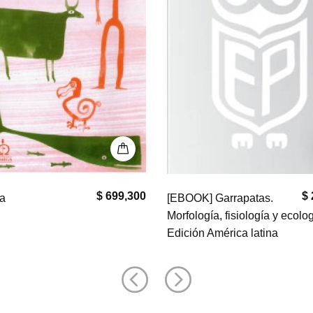
$
$ 255,000
La Ganadería
] Garrapatas.
Paralela-Bases Para una Rur
ía, fisiología y ecología.
Avanzada (2° Edición)
 América latina