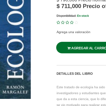
$ 711,000
Precio o
Disponibilidad:
En stock
Agrega una valoración
AGREGAR AL CARR
DETALLES DEL LIBRO
Este tratado de ecología ha sid
investigadores y estudiantes que
que da a esta ciencia, que lo di
se vio motivado para realizar es