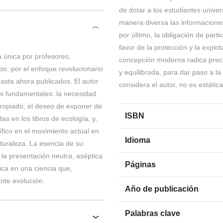
de dotar a los estudiantes unive
manera diversa las informaciones 
por último, la obligación de part
favor de la protección y la explo
 única por profesores,
concepción moderna radica preci
o, por el enfoque revolucionario
y equilibrada, para dar paso a la
hasta ahora publicados. El autor
considera el autor, no es estátic
es fundamentales: la necesidad
apropiado; el deseo de exponer de
ISBN
s en los libros de ecología, y,
ífico en el movimiento actual en
Idioma
aturaleza. La esencia de su
la presentación neutra, aséptica
Páginas
mica en una ciencia que,
ante evolución.
Año de publicación
Palabras clave