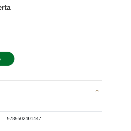
erta
O
9789502401447