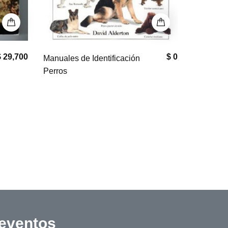
$ 0
El bullmas
$ 193,000
Cultivo Intensivo de
Hongos Comestibles
 eventos