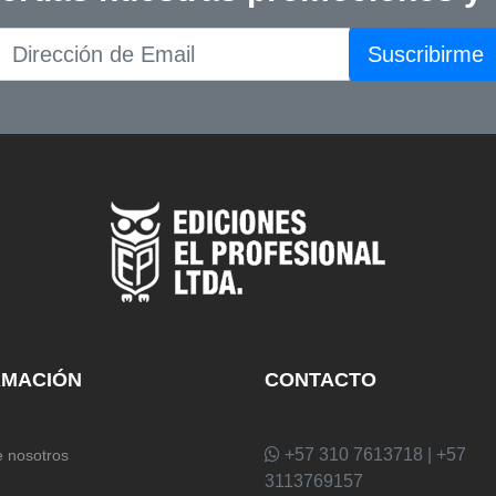
Suscribirme
RMACIÓN
CONTACTO
+57 310 7613718 | +57
 nosotros
3113769157