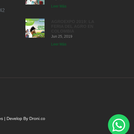
Leer Más
42
AGROEXPO 2019: LA
FERIA DEL AGRO EN
COLOMBIA
Jun 25, 2019
Leer Más
es
| Develop By
Droni.co