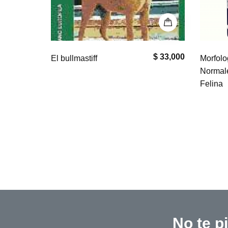
$ 33,000
$ 0
Morfología de Células
El Coll
Normales en Citología Canina y
Felina
No te p