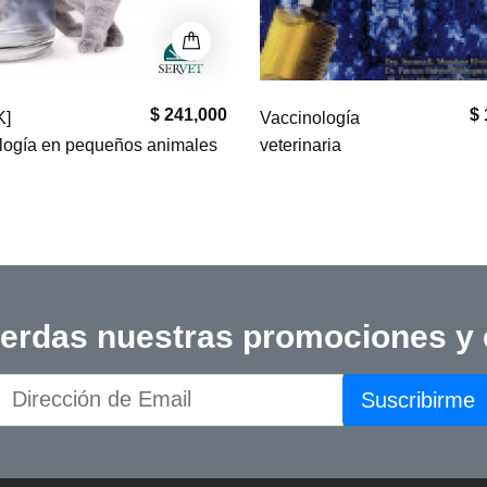
$ 102,000
$
ología
Vacunología
aria
Aplicada a la Producción Po
ierdas nuestras promociones y
Suscribirme