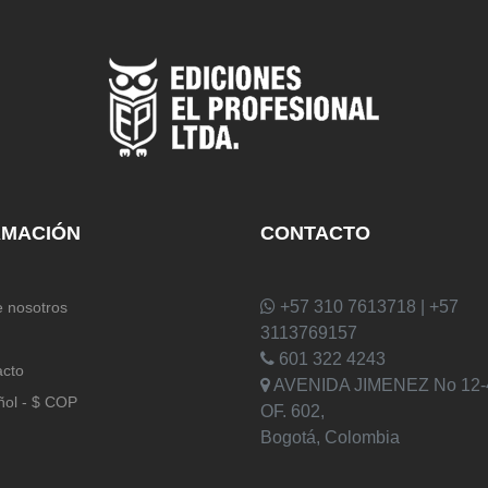
RMACIÓN
CONTACTO
+57 310 7613718 | +57
 nosotros
3113769157
601 322 4243
acto
AVENIDA JIMENEZ No 12-
ñol - $ COP
OF. 602,
Bogotá, Colombia