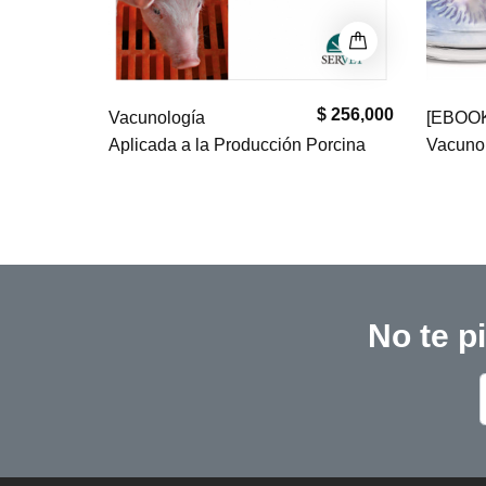
$ 256,000
$ 241,000
[EBOOK]
Vaccin
Porcina
Vacunología en pequeños animales
veterin
No te p