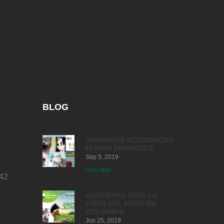
BLOG
JORNADAS ACADEMICAS
EFRAIN BENAVIDES
Sep 5, 2019
Leer Más
42
AGROEXPO 2019: LA
FERIA DEL AGRO EN
COLOMBIA
Jun 25, 2019