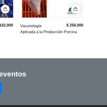
 256,000
$ 241,000
[EBOOK]
Vaccinol
rcina
Vacunología en pequeños animales
veterinar
 eventos