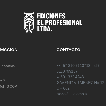
RMACIÓN
CONTACTO
+57 310 7613718 | +57
 nosotros
3113769157
601 322 4243
acto
AVENIDA JIMENEZ No 12-
ñol - $ COP
OF. 602,
Bogotá, Colombia