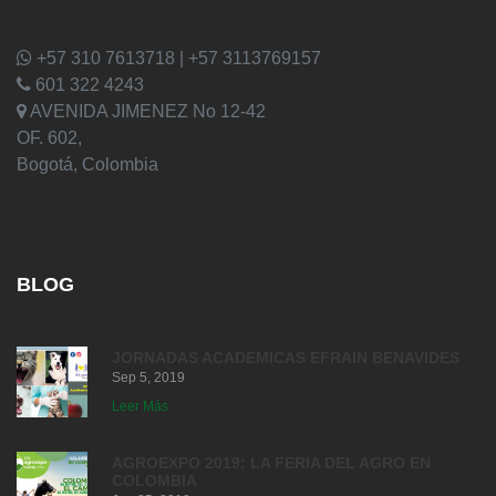
+57 310 7613718 | +57 3113769157
601 322 4243
AVENIDA JIMENEZ No 12-42
OF. 602,
Bogotá, Colombia
BLOG
JORNADAS ACADEMICAS EFRAIN BENAVIDES
Sep 5, 2019
Leer Más
AGROEXPO 2019: LA FERIA DEL AGRO EN
COLOMBIA