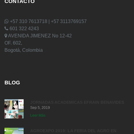
CONTACTO
+57 310 7613718 | +57 3113769157
601 322 4243
AVENIDA JIMENEZ No 12-42
OF. 602,
Bogotá, Colombia
BLOG
JORNADAS ACADEMICAS EFRAIN BENAVIDES
Sep 5, 2019
Leer Más
AGROEXPO 2019: LA FERIA DEL AGRO EN