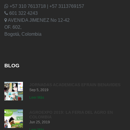
+57 310 7613718 | +57 3113769157
601 322 4243
AVENIDA JIMENEZ No 12-42
OF. 602,
Bogotá, Colombia
BLOG
JORNADAS ACADEMICAS EFRAIN BENAVIDES
Sep 5, 2019
Leer Más
AGROEXPO 2019: LA FERIA DEL AGRO EN
COLOMBIA
Jun 25, 2019
Leer Más