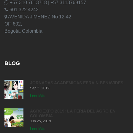
+57 310 7613718 | +57 3113769157
601 322 4243
AVENIDA JIMENEZ No 12-42
OF. 602,
Bogotá, Colombia
BLOG
JORNADAS ACADEMICAS EFRAIN BENAVIDES
Sep 5, 2019
Leer Más
AGROEXPO 2019: LA FERIA DEL AGRO EN
COLOMBIA
Jun 25, 2019
Leer Más