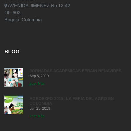
AVENIDA JIMENEZ No 12-42
OF. 602,
Bogotá, Colombia
BLOG
JORNADAS ACADEMICAS EFRAIN BENAVIDES
Sep 5, 2019
Leer Más
AGROEXPO 2019: LA FERIA DEL AGRO EN
COLOMBIA
Jun 25, 2019
Leer Más