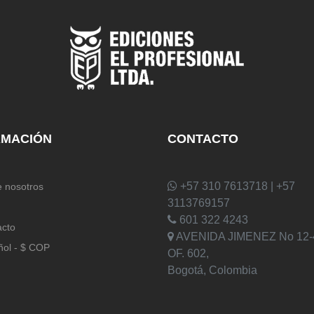
RMACIÓN
CONTACTO
+57 310 7613718 | +57
 nosotros
3113769157
601 322 4243
acto
AVENIDA JIMENEZ No 12-
ñol - $ COP
OF. 602,
Bogotá, Colombia