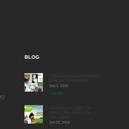
BLOG
JORNADAS ACADEMICAS
EFRAIN BENAVIDES
Sep 5, 2019
Leer Más
42
AGROEXPO 2019: LA
FERIA DEL AGRO EN
COLOMBIA
Jun 25, 2019