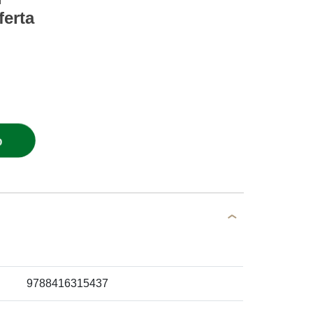
ferta
O
9788416315437