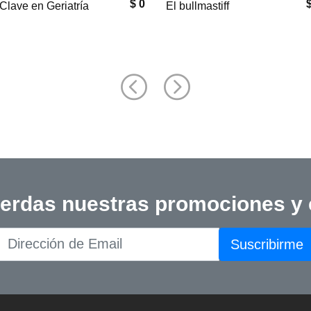
$ 33,000
$
astiff
Manual de
Peluquería Canina
ierdas nuestras promociones y
Suscribirme