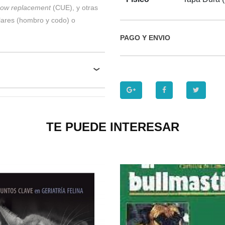
lbow replacement
(CUE), y otras
lares (hombro y codo) o
PAGO Y ENVIO
TE PUEDE INTERESAR
P