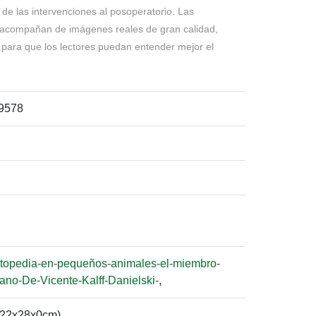
 de las intervenciones al posoperatorio. Las
e acompañan de imágenes reales de gran calidad,
 para que los lectores puedan entender mejor el
9578
rtopedia-en-pequeños-animales-el-miembro-
lano-De-Vicente-Kalff-Danielski-
,
(22x28x0cm)