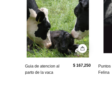
$ 167,250
$ 0
Puntos Clave en Geriatría
El bullm
Felina