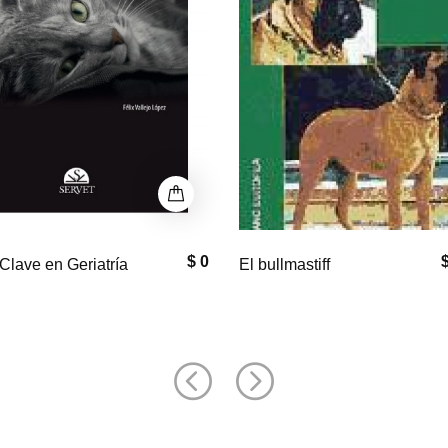
$ 33,000
$
astiff
Equine Neck and
Back Pathology: Diagnosis a
Treatment, 2nd Edition