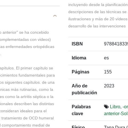
incluyendo desde la planificación
descripciones de las técnicas s
ilustraciones y más de 20 vídeos
desarrollo de las intervenciones
 anterior" se ha concebido
(complementadas con videos)
ISBN
978841833
 las enfermedades ortopédicas
s.
Idioma
es
pítulos. El primer capítulo se
Páginas
155
onocimientos fundamentales para
los siguentes capítulos. de una
Año de
2023
cnicas más rutinarias, como la
publicación
 como la artritis séptica o la
ionales describen las distintas
Palabras
Libro
,
-o
consideran ideales para el
clave
anterior-So
el tratamiento de OCD humeral
del comportamiento medial de
Físico
Tapa Dura 