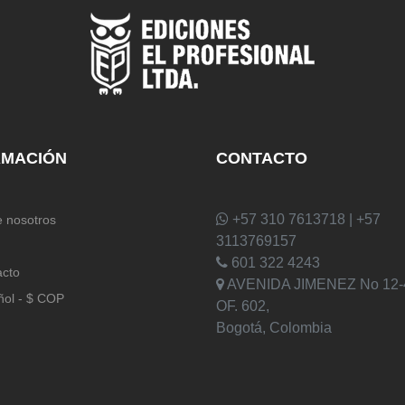
RMACIÓN
CONTACTO
+57 310 7613718 | +57
 nosotros
3113769157
601 322 4243
acto
AVENIDA JIMENEZ No 12-
ñol - $ COP
OF. 602,
Bogotá, Colombia