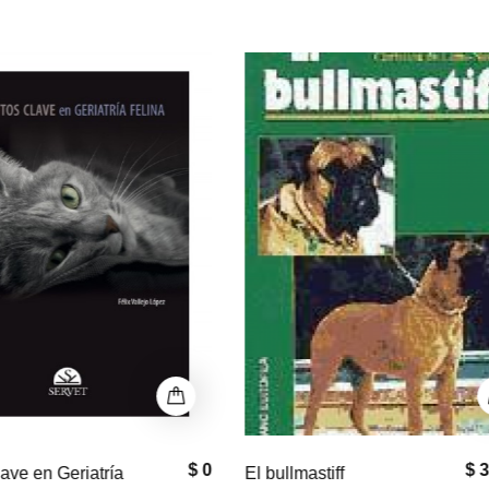
P
$ 33,000
$
astiff
Equine Neck and