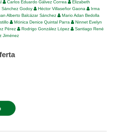
al
Carlos Eduardo Gálvez Correa
Elizabeth
o Sánchez Godoy
Héctor Villaseñor Gaona
Irma
an Alberto Balcázar Sánchez
Mario Adan Bedolla
tillo
Mónica Denice Quintal Parra
Ninnet Evelyn
ez Pérez
Rodrigo González López
Santiago René
z Jiménez
ferta
O