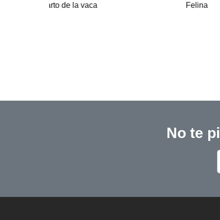
Felina
No te p