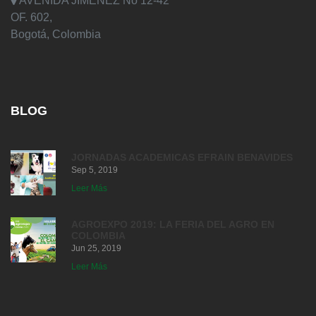
AVENIDA JIMENEZ No 12-42
OF. 602,
Bogotá, Colombia
BLOG
JORNADAS ACADEMICAS EFRAIN BENAVIDES
Sep 5, 2019
Leer Más
AGROEXPO 2019: LA FERIA DEL AGRO EN
COLOMBIA
Jun 25, 2019
Leer Más