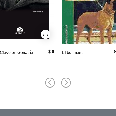
$ 33,000
$
astiff
Equine Neck and
Back Pathology: Diagnosis a
Treatment, 2nd Edition