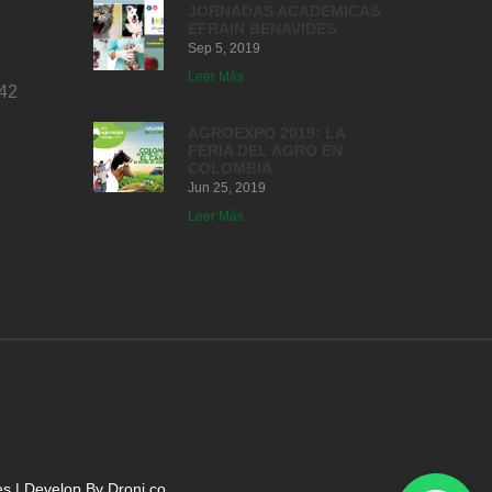
JORNADAS ACADEMICAS
EFRAIN BENAVIDES
Sep 5, 2019
Leer Más
42
AGROEXPO 2019: LA
FERIA DEL AGRO EN
COLOMBIA
Jun 25, 2019
Leer Más
es
| Develop By
Droni.co