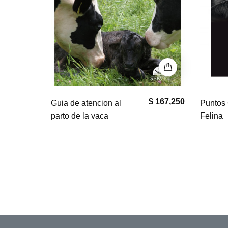
$ 167,250
$ 0
Puntos Clave en Geriatría
El bullm
Felina