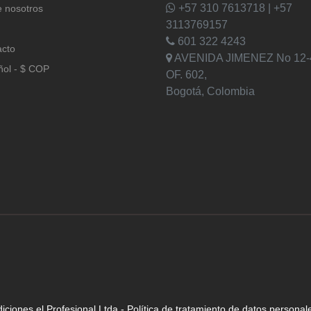
+57 310 7613718 | +57
 nosotros
3113769157
601 322 4243
acto
AVENIDA JIMENEZ No 12-
ñol - $ COP
OF. 602,
Bogotá, Colombia
iciones el Profesional Ltda
-
Política de tratamiento de datos personal