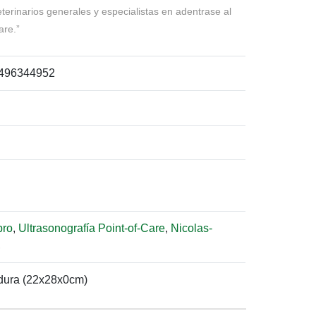
terinarios generales y especialistas en adentrase al
are.”
496344952
bro
,
Ultrasonografía Point-of-Care
,
Nicolas-
,
dura (22x28x0cm)