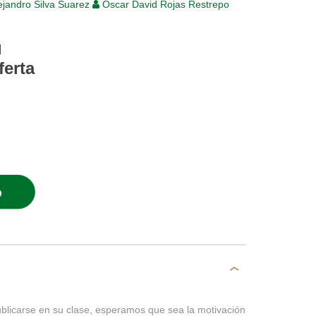
ejandro Silva Suarez
Óscar David Rojas Restrepo
l
ferta
O
publicarse en su clase, esperamos que sea la motivación