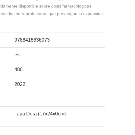
idamente disponible sobre dosis farmacológicas,
n medidas nefroprotectoras que prevengan la expansión
9788418636073
es
480
2022
Tapa Dura (17x24x0cm)