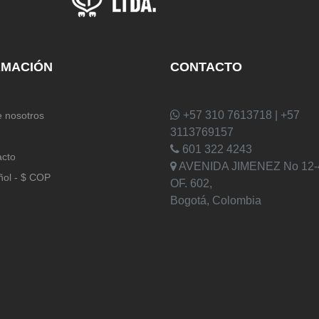
RMACIÓN
CONTACTO
+57 310 7613718 | +57
 nosotros
3113769157
601 322 4243
acto
AVENIDA JIMENEZ No 12-
ñol - $ COP
OF. 602,
Bogotá, Colombia