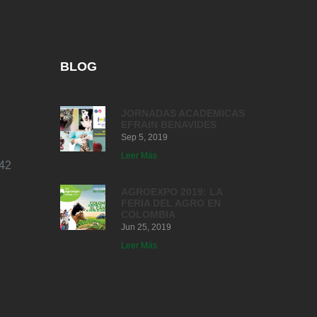
BLOG
JORNADAS ACADEMICAS
EFRAIN BENAVIDES
Sep 5, 2019
Leer Más
42
AGROEXPO 2019: LA
FERIA DEL AGRO EN
COLOMBIA
Jun 25, 2019
Leer Más