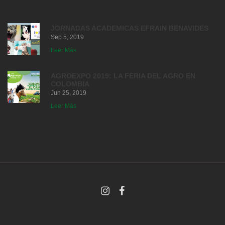
JORNADAS ACADEMICAS EFRAIN BENAVIDES
Sep 5, 2019
Leer Más
AGROEXPO 2019: LA FERIA DEL AGRO EN
COLOMBIA
Jun 25, 2019
Leer Más