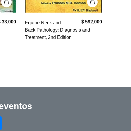
 592,000
$ 110,000
Manual de
Guia de a
nd
Peluquería Canina
parto de 
 eventos