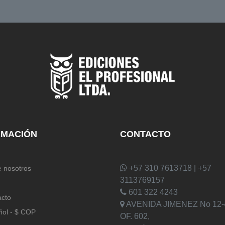
RMACIÓN
CONTACTO
+57 310 7613718 | +57
 nosotros
3113769157
601 322 4243
acto
AVENIDA JIMENEZ No 12-
ñol - $ COP
OF. 602,