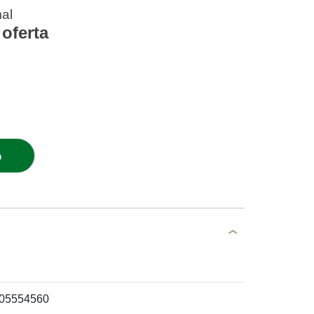
al
oferta
O
05554560