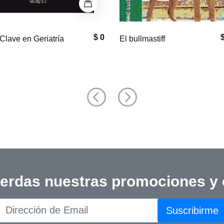
$ 33,000
$
astiff
Equine Neck and
Back Pathology: Diagnosis a
Treatment, 2nd Edition
ierdas nuestras promociones y
Suscribirme