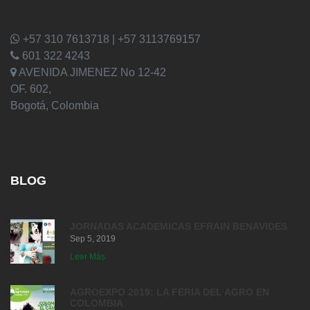
+57 310 7613718 | +57 3113769157
601 322 4243
AVENIDA JIMENEZ No 12-42
OF. 602,
Bogotá, Colombia
BLOG
JORNADAS ACADEMICAS EFRAIN BENAVIDES
Sep 5, 2019
Leer Más
AGROEXPO 2019: LA FERIA DEL AGRO EN
COLOMBIA