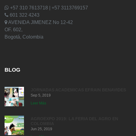
+57 310 7613718 | +57 3113769157
601 322 4243
AVENIDA JIMENEZ No 12-42
OF. 602,
Bogotá, Colombia
BLOG
JORNADAS ACADEMICAS EFRAIN BENAVIDES
Sep 5, 2019
Leer Más
AGROEXPO 2019: LA FERIA DEL AGRO EN
COLOMBIA
Jun 25, 2019