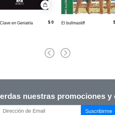
$ 33,000
$
astiff
Manual de
Peluquería Canina
ierdas nuestras promociones y
Suscribirme