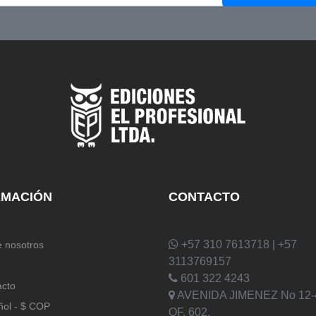
RMACIÓN
CONTACTO
+57 310 7613718 | +57
 nosotros
3113769157
601 322 4243
acto
AVENIDA JIMENEZ No 12-
ñol - $ COP
OF. 602,