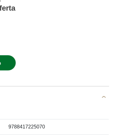
ferta
O
9788417225070