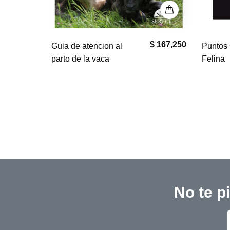
$ 167,250
$ 0
Puntos Clave en Geriatría
El bullm
Felina
No te p