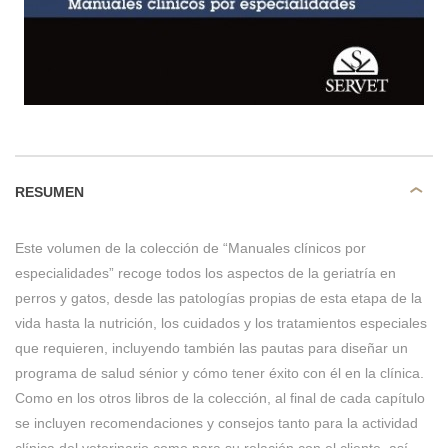
RESUMEN
Este volumen de la colección de “Manuales clínicos por
especialidades” recoge todos los aspectos de la geriatría en
perros y gatos, desde las patologías propias de esta etapa de la
vida hasta la nutrición, los cuidados y los tratamientos especiales
que requieren, incluyendo también las pautas para diseñar un
programa de salud sénior y cómo tener éxito con él en la clínica.
Como en los otros libros de la colección, al final de cada capítulo
se incluyen recomendaciones y consejos tanto para la actividad