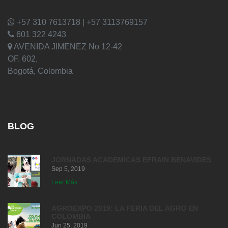
+57 310 7613718 | +57 3113769157
601 322 4243
AVENIDA JIMENEZ No 12-42
OF. 602,
Bogotá, Colombia
BLOG
JORNADAS ACADEMICAS EFRAIN BENAVIDES
Sep 5, 2019
Leer Más
AGROEXPO 2019: LA FERIA DEL AGRO EN
COLOMBIA
Jun 25, 2019