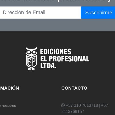
Suscribirme
RMACIÓN
CONTACTO
+57 310 7613718 | +57
 nosotros
3113769157