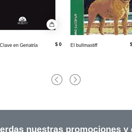
$ 0
Clave en Geriatría
El bullmastiff
ierdas nuestras promociones y