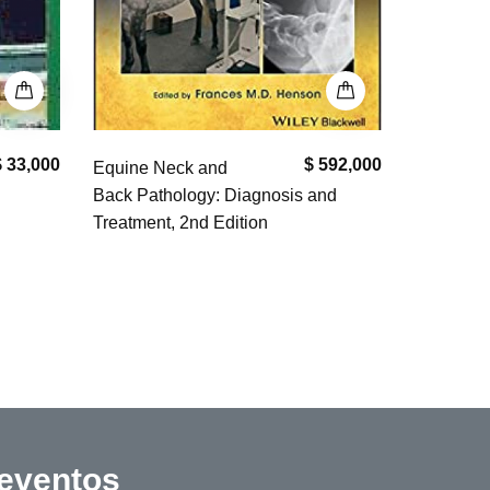
$ 33,000
$ 592,000
Equine Neck and
Manual d
Back Pathology: Diagnosis and
Peluquer
Treatment, 2nd Edition
 eventos