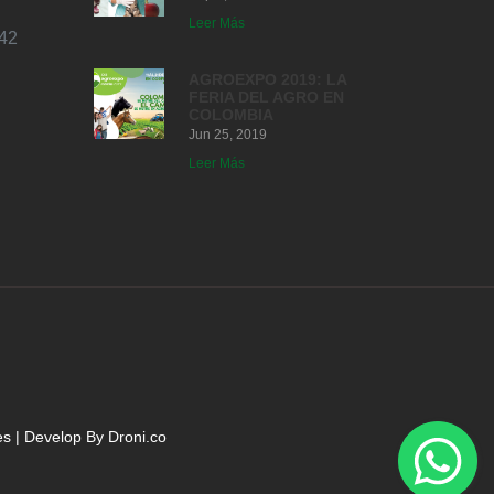
Leer Más
42
AGROEXPO 2019: LA
FERIA DEL AGRO EN
COLOMBIA
Jun 25, 2019
Leer Más
es
| Develop By
Droni.co