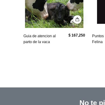
$ 110,000
$ 167,250
Guia de atencion al
Puntos 
parto de la vaca
Felina
No te p