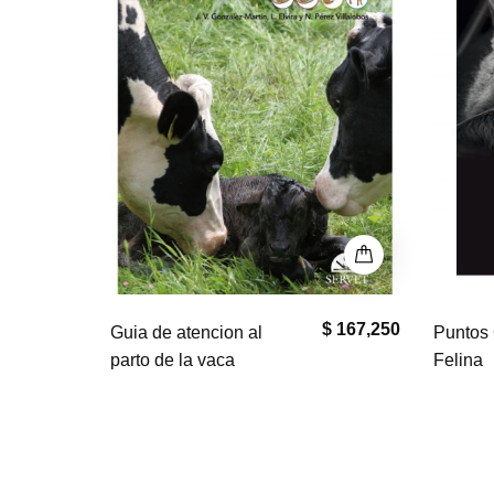
$ 167,250
$ 0
Puntos Clave en Geriatría
El bullm
Felina