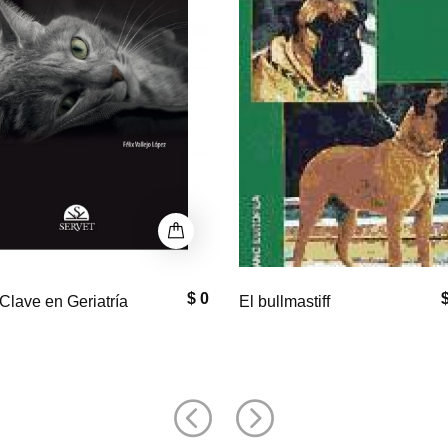
$ 33,000
$
astiff
Equine Neck and
Back Pathology: Diagnosis a
Treatment, 2nd Edition