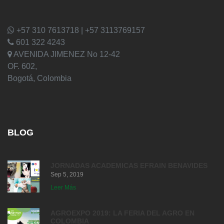
+57 310 7613718 | +57 3113769157
601 322 4243
AVENIDA JIMENEZ No 12-42
OF. 602,
Bogotá, Colombia
BLOG
JORNADAS ACADEMICAS EFRAIN BENAVIDES
Sep 5, 2019
Leer Más
AGROEXPO 2019: LA FERIA DEL AGRO EN
COLOMBIA