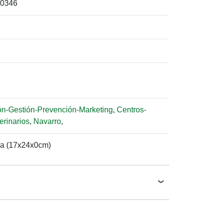
0346
ón-Gestión-Prevención-Marketing
,
Centros-
terinarios
,
Navarro
,
a (17x24x0cm)