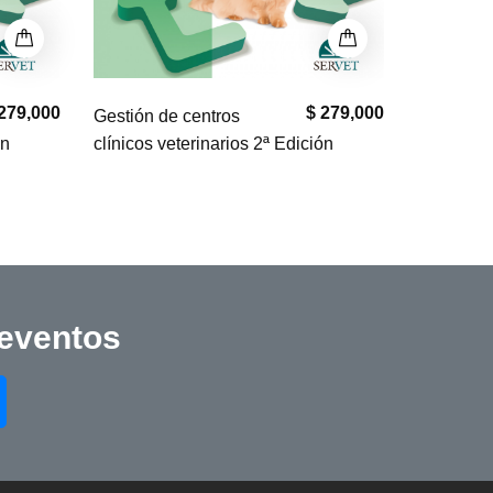
279,000
$ 279,000
Gestión de centros
Gestión d
ón
clínicos veterinarios 2ª Edición
clínicos v
 eventos