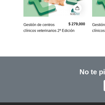
$ 279,000
$ 279,000
Gestión de centros
Gestión
ción
clínicos veterinarios 2ª Edición
clínicos
No te p