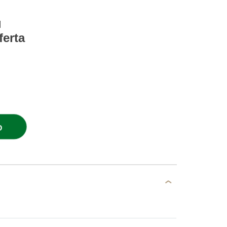
l
ferta
O