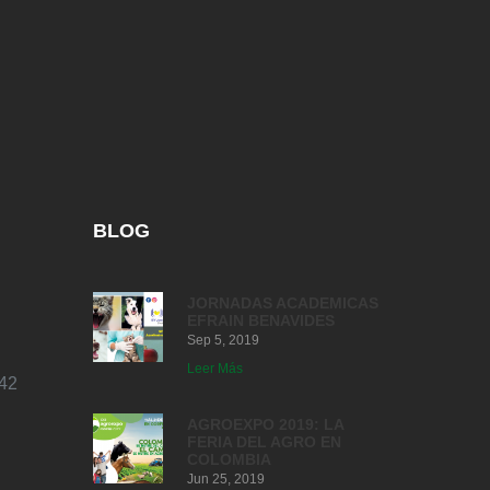
BLOG
JORNADAS ACADEMICAS
EFRAIN BENAVIDES
Sep 5, 2019
Leer Más
42
AGROEXPO 2019: LA
FERIA DEL AGRO EN
COLOMBIA
Jun 25, 2019