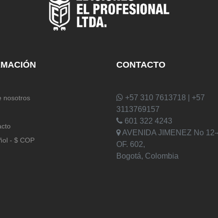
RMACIÓN
CONTACTO
+57 310 7613718 | +57
 nosotros
3113769157
601 322 4243
acto
AVENIDA JIMENEZ No 12-
ñol - $ COP
OF. 602,
Bogotá, Colombia