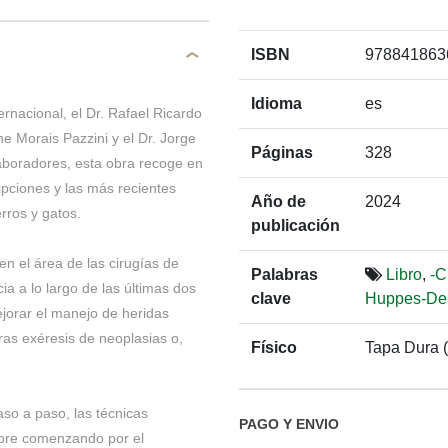
ISBN
978841863
Idioma
es
rnacional, el Dr. Rafael Ricardo
e Morais Pazzini y el Dr. Jorge
Páginas
328
aboradores, esta obra recoge en
ripciones y las más recientes
Año de
2024
rros y gatos.
publicación
en el área de las cirugías de
Palabras
Libro
,
-C
 a lo largo de las últimas dos
clave
Huppes-De-
jorar el manejo de heridas
ras exéresis de neoplasias o,
Físico
Tapa Dura 
aso a paso, las técnicas
PAGO Y ENVIO
mpre comenzando por el