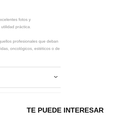
xcelentes fotos y
tilidad práctica.
aquellos profesionales que deban
idas, oncológicos, estéticos o de
TE PUEDE INTERESAR