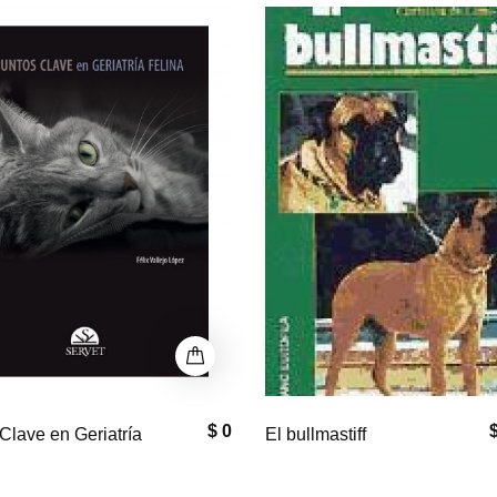
P
$ 33,000
$
astiff
Equine Neck and
Back Pathology: Diagnosis a
Treatment, 2nd Edition