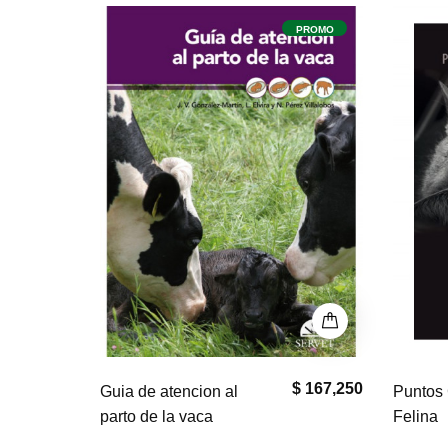
PROMO
$ 167,250
$ 0
Puntos Clave en Geriatría
El bullm
Felina