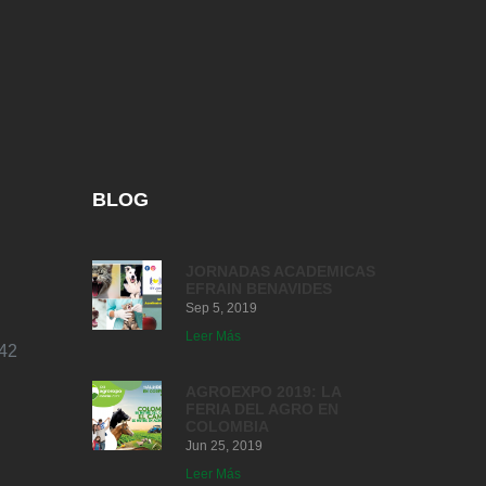
BLOG
JORNADAS ACADEMICAS
EFRAIN BENAVIDES
Sep 5, 2019
Leer Más
42
AGROEXPO 2019: LA
FERIA DEL AGRO EN
COLOMBIA
Jun 25, 2019
Leer Más