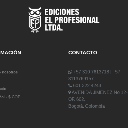
RMACIÓN
CONTACTO
+57 310 7613718 | +57
 nosotros
3113769157
601 322 4243
acto
AVENIDA JIMENEZ No 12-
ñol - $ COP
OF. 602,
Bogotá, Colombia