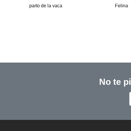
Felina
No te p