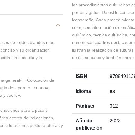
los procedimientos quirúrgicos 
perros y gatos. De estilo concis
iconografía. Cada procedimient
color, con información sistemátic
quirúrgico, técnica quirúrgica, c
gicos de tejidos blandos más
numerosos cuadros destacados d
 conciso y su organización
ilustran la realización de sutura
ilitan la consulta y la
de último curso y también para c
ISBN
978849113
gía general», «Colocación de
gía del aparato urinario»,
Idioma
es
 y cuello».
Páginas
312
cripciones paso a paso y
tica acerca de indicaciones,
Año de
2022
 consideraciones postoperatorias y
publicación