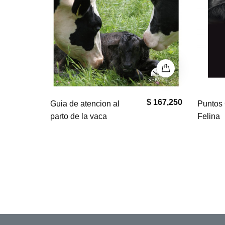
$ 167,250
$ 0
Puntos Clave en Geriatría
El bullm
Felina