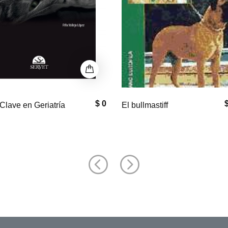
$ 33,000
$
astiff
Equine Neck and
Back Pathology: Diagnosis a
Treatment, 2nd Edition