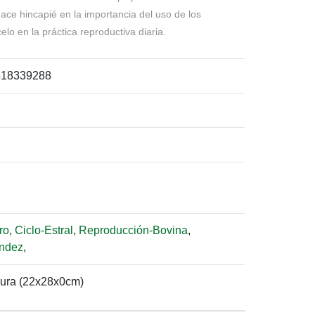
hace hincapié en la importancia del uso de los
elo en la práctica reproductiva diaria.
418339288
ro
,
Ciclo-Estral
,
Reproducción-Bovina
,
ndez
,
dura (22x28x0cm)