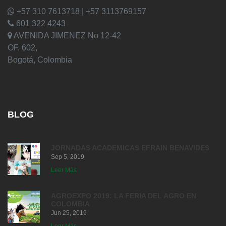
+57 310 7613718 | +57 3113769157
601 322 4243
AVENIDA JIMENEZ No 12-42
OF. 602,
Bogotá, Colombia
BLOG
JORNADAS ACADEMICAS EFRAIN BENAVIDES
Sep 5, 2019
Leer Más
AGROEXPO 2019: LA FERIA DEL AGRO EN
COLOMBIA
Jun 25, 2019
Leer Más