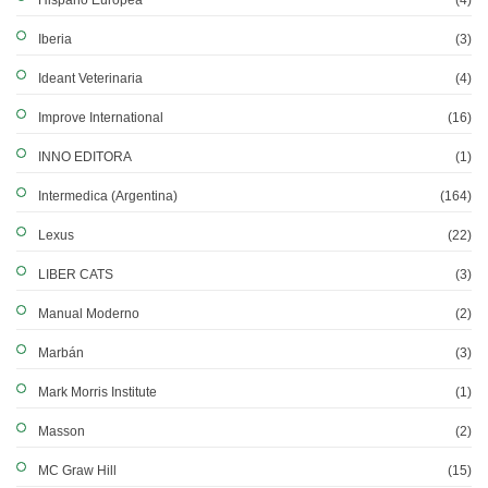
Hispano Europea
(4)
Iberia
(3)
Ideant Veterinaria
(4)
Improve International
(16)
INNO EDITORA
(1)
Intermedica (Argentina)
(164)
Lexus
(22)
LIBER CATS
(3)
Manual Moderno
(2)
Marbán
(3)
Mark Morris Institute
(1)
Masson
(2)
MC Graw Hill
(15)